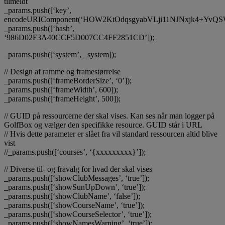
tilmeldt
_params.push([‘key’,
encodeURIComponent(‘HOW2KtOdqsgyabVLji11NJNxjk4+Yv
_params.push([‘hash’,
‘986D02F3A40CCF5D007CC4FF2851CD’]);
_params.push([‘system’, _system]);
// Design af ramme og framestørrelse
_params.push([‘frameBorderSize’, ‘0’]);
_params.push([‘frameWidth’, 600]);
_params.push([‘frameHeight’, 500]);
// GUID på ressourcerne der skal vises. Kan ses når man logger på
GolfBox og vælger den specifikke resource. GUID står i URL
// Hvis dette parameter er slået fra vil standard ressourcen altid blive
vist
//_params.push([‘courses’, ‘{xxxxxxxxx}’]);
// Diverse til- og fravalg for hvad der skal vises
_params.push([‘showClubMessages’, ‘true’]);
_params.push([‘showSunUpDown’, ‘true’]);
_params.push([‘showClubName’, ‘false’]);
_params.push([‘showCourseName’, ‘true’]);
_params.push([‘showCourseSelector’, ‘true’]);
_params.push([‘showNamesWarning’, ‘true’]);