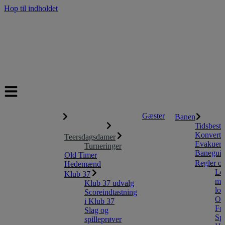
Hop til indholdet
Banen starter på hul 10 i denne uge
Gratis bolde
Prøvemedlemskab starter til august
Gæster
Medlemmer
Banen
Tidsbestil
Klubber-i-Klubben
Konverter
Teersdagsdamer
Evakueri
Turneringer
Banegui
Old Timer
Regler og
Hedemænd
Lok
Klub 37
mid
Klub 37 udvalg
lok
Scoreindtastning
Or
i Klub 37
For
Slag og
Sp
spilleprøver