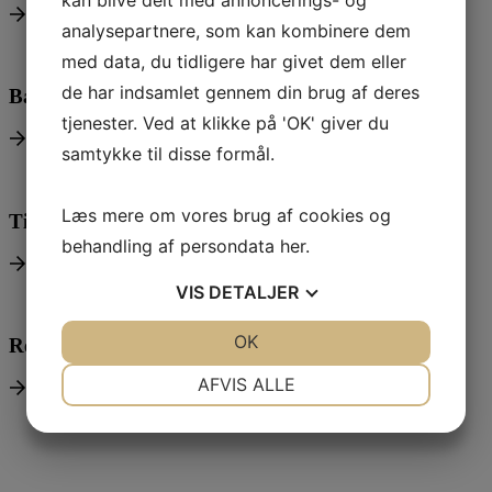
kan blive delt med annoncerings- og
analysepartnere, som kan kombinere dem
med data, du tidligere har givet dem eller
de har indsamlet gennem din brug af deres
Baneguide
tjenester. Ved at klikke på 'OK' giver du
samtykke til disse formål.
Læs mere om vores brug af cookies og
Tidsbestilling
behandling af persondata
her
.
VIS
DETALJER
JA
NEJ
OK
JA
NEJ
Regler & Etikette
NØDVENDIGE
PRÆFERENCER
AFVIS ALLE
Hold dig opdateret
JA
NEJ
JA
NEJ
Seneste nyheder
MARKETING
STATISTIK