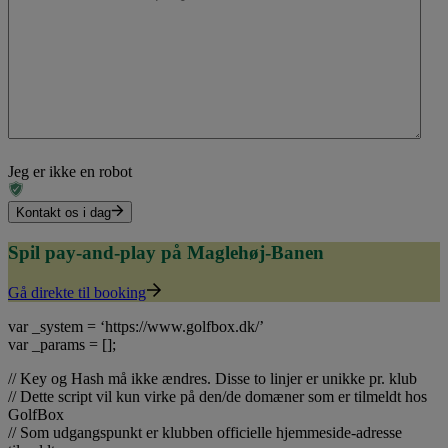
Jeg er ikke en robot
Kontakt os i dag
Spil pay-and-play på Maglehøj-Banen
Gå direkte til booking
var _system = ‘https://www.golfbox.dk/’
var _params = [];
// Key og Hash må ikke ændres. Disse to linjer er unikke pr. klub
// Dette script vil kun virke på den/de domæner som er tilmeldt hos
GolfBox
// Som udgangspunkt er klubben officielle hjemmeside-adresse