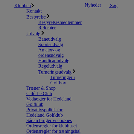
Nyheder
Klubben
Søg
Kontakt
Bestyrelse
Bestyrelsesmedlemmer
Referater
Udvalg
Baneudvalg
Sportsudvalg
Amatør- og
ordensudvalg
Handicapudvalg
Regeludvalg
Turneringsudvalg
Turneringer i
Golfbox
Træner & Shop
Café Le Club
Vedtægter for Hedeland
Golfklub
Privatlivspolitik for
Hedeland Golfklub
Sådan bruger vi cookies
Ordensregler for klubhuset
Ordensregler for træningshal