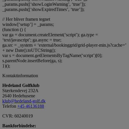
_params.push([‘showLoginWarning’, ‘true’]);
_params.push([‘showExpiredTimes’, ‘true’]);
// Her bliver framen tegnet
window[‘setup’] = _params;
(function () {
var ga = document.createElement(‘script’); ga.type =
‘text/javascript’; ga.async = true;
ga.src = _system + ‘external/bookinggrid/grid-player-min.js?cache=’
+ new Date().toUTCString();
var s = document.getElementsByTagName(‘script’)[0];
s.parentNode.insertBefore(ga, s);
})();
Kontaktinformation
Hedeland Golfklub
Stærkendevej 232A
2640 Hedehusene
klub@hedeland-golf.dk
Telefon
+45 46136188
CVR: 60240019
Bankforbindelse: