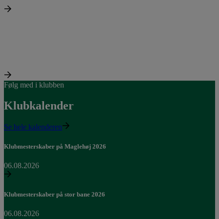
Der er mange, der har en tee med en snor bundet…
Juniorer vinder Makkercup
06.05.2026
Junior udvalget
To af vores talentfulde juniorer - Gustav og Louis - har…
Følg med i klubben
Klubkalender
Se hele kalenderen
Klubmesterskaber på Maglehøj 2026
06.08.2026
Klubmesterskaber på stor bane 2026
06.08.2026