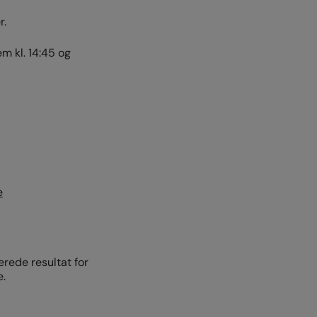
r.
m kl. 14:45 og
e
erede resultat for
e.