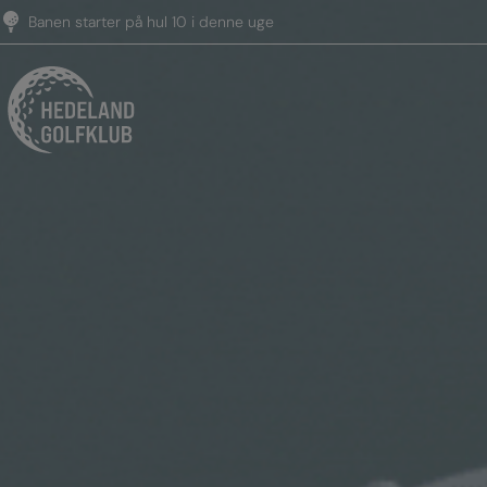
Hop
Banen starter på hul 10 i denne uge
til
indholdet