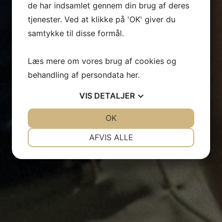
de har indsamlet gennem din brug af deres
tjenester. Ved at klikke på 'OK' giver du
samtykke til disse formål.
Læs mere om vores brug af cookies og
behandling af persondata
her
.
VIS
DETALJER
JA
NEJ
OK
JA
NEJ
NØDVENDIGE
PRÆFERENCER
AFVIS ALLE
JA
NEJ
JA
NEJ
MARKETING
STATISTIK