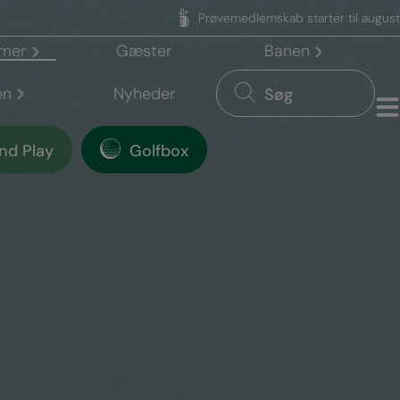
Prøvemedlemskab starter til august
mer
Gæster
Banen
en
Nyheder
Søg
nd Play
Golfbox