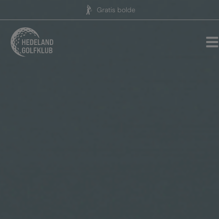
Hop
Gratis bolde
til
indholdet