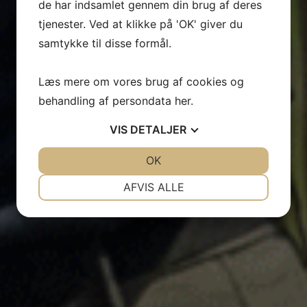
de har indsamlet gennem din brug af deres
tjenester. Ved at klikke på 'OK' giver du
samtykke til disse formål.
Læs mere om vores brug af cookies og
behandling af persondata
her
.
VIS
DETALJER
JA
NEJ
OK
JA
NEJ
NØDVENDIGE
PRÆFERENCER
AFVIS ALLE
JA
NEJ
JA
NEJ
MARKETING
STATISTIK