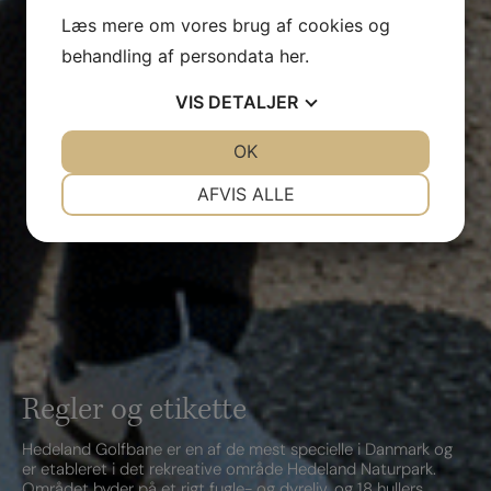
Læs mere om vores brug af cookies og
behandling af persondata
her
.
VIS
DETALJER
JA
NEJ
OK
JA
NEJ
NØDVENDIGE
PRÆFERENCER
AFVIS ALLE
JA
NEJ
JA
NEJ
MARKETING
STATISTIK
Regler og etikette
Hedeland Golfbane er en af de mest specielle i Danmark og
er etableret i det rekreative område Hedeland Naturpark.
Området byder på et rigt fugle- og dyreliv, og 18 hullers