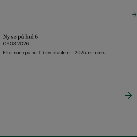
HOLD DIG OPDATERET
Seneste nyheder
Se nyhedsoversigt
Ny sø på hul 6
06.08.2026
Efter søen på hul 11 blev etableret i 2025, er turen…