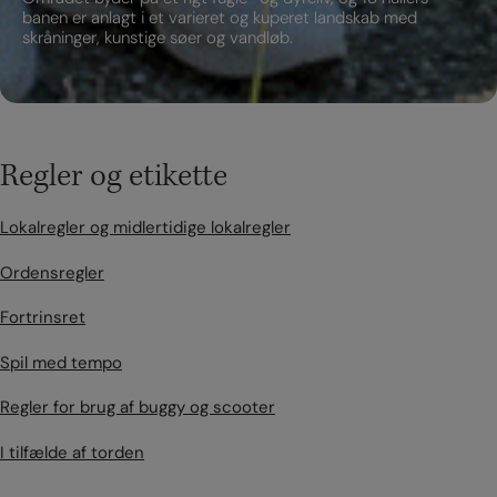
banen er anlagt i et varieret og kuperet landskab med
skråninger, kunstige søer og vandløb.
Regler og etikette
Lokalregler og midlertidige lokalregler
Ordensregler
Fortrinsret
Spil med tempo
Regler for brug af buggy og scooter
I tilfælde af torden