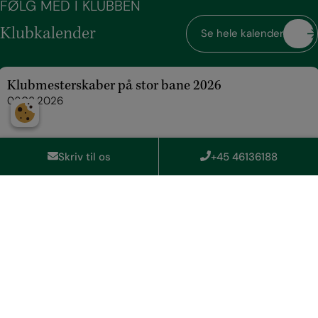
FØLG MED I KLUBBEN
Klubkalender
Se hele kalenderen
Klubmesterskaber på stor bane 2026
06.08.2026
Skriv til os
+45 46136188